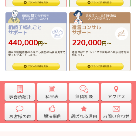
相続に関する手続を
認知症による財産凍結
全てお任せしたい！
リスクを防ぎたい！
相続手続丸ごと
遺言コンサル
サポート
サポート
440,000
220,000
円〜
円〜
遺産分割協議書の作成から預金の名義変更まで
遺言内容のアドバイスや実際の作成手続きを実
全てをサポートします。
施します。