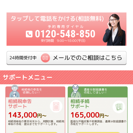
0120-548-850
9:00〜18:00(平日)
サポートメニュー
相続税の申告を
遺産分割協議書を
依頼したい！
作成してほしい！
相続税申告
相続手続
サポート
サポート
143,000
165,000
円〜
円〜
相続税申告の要否判定から、税額計算、相続税
面倒な戸籍収集や財産調査、遺産分割協議書の
申告の作成・提出までをサポートします。
作成をサポートします。