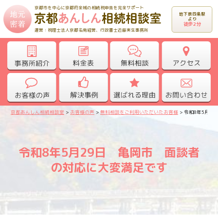
京都市を中心に京都府全域の相続税申告を完全サポート
地下鉄四条駅
より
徒歩2分
運営：税理士法人京都名南経営、行政書士近藤実生事務所
京都あんしん相続相談室
>
お客様の声
>
無料相談をご利用いただいたお客様
>
令和8年5月2
令和8年5月29日 亀岡市 面談者
の対応に大変満足です