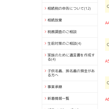
相続税の申告について
(12)
相続放棄
A
税務調査のご相談
生前対策のご相談
(4)
家族のために遺言書を作成す
る
(4)
A
子供名義、孫名義の預金があ
る方へ
事業承継
新着情報一覧
A