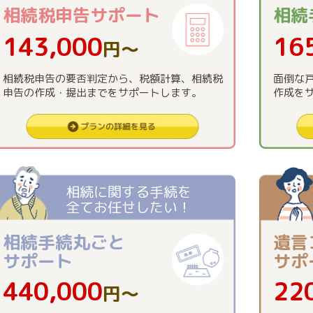
相続税申告
サポート
相続
143,000
16
円〜
相続税申告の要否判定から、税額計算、相続税
面倒な
申告の作成・提出までをサポートします。
作成を
相続に関する手続を
全てお任せしたい！
相続手続丸ごと
遺言
サポート
サポ
440,000
22
円〜