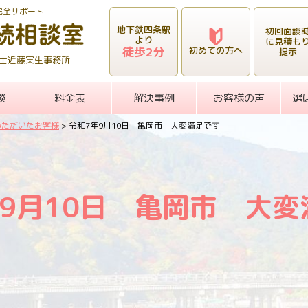
完全サポート
地下鉄四条駅
初回面談
より
に見積も
徒歩2分
初めての方へ
提示
士近藤実生事務所
談
料金表
解決事例
お客様の声
選
いただいたお客様
>
令和7年9月10日 亀岡市 大変満足です
年9月10日 亀岡市 大変