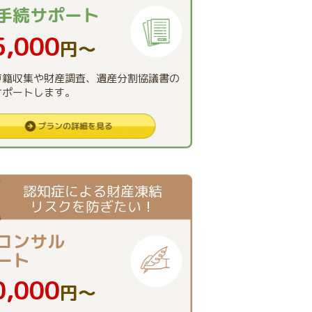
手続
サポート
5,000
円〜
戸籍収集や財産調査、遺産分割協議書の
サポートします。
認知症による財産凍結
リスクを防ぎたい！
コンサル
ート
0,000
円〜