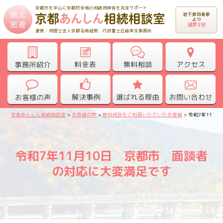
京都市を中心に京都府全域の相続税申告を完全サポート
地下鉄四条駅
より
徒歩2分
運営：税理士法人京都名南経営、行政書士近藤実生事務所
京都あんしん相続相談室
>
お客様の声
>
無料相談をご利用いただいたお客様
>
令和7年11月
令和7年11月10日 京都市 面談者
の対応に大変満足です