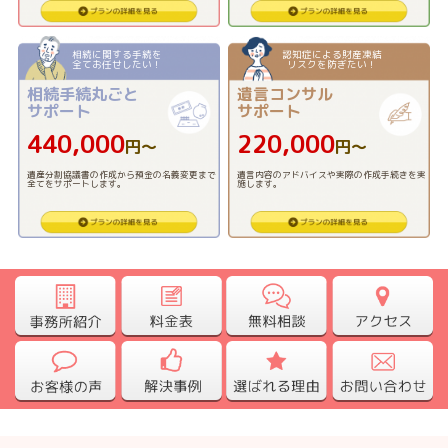
相続に関する手続を
認知症による財産凍結
全てお任せしたい！
リスクを防ぎたい！
相続手続丸ごと
遺言コンサル
サポート
サポート
440,000
220,000
円〜
円〜
遺産分割協議書の作成から預金の名義変更まで
遺言内容のアドバイスや実際の作成手続きを実
全てをサポートします。
施します。