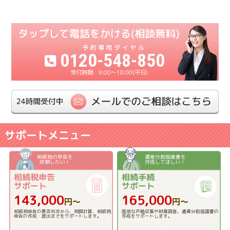
0120-548-850
9:00〜18:00(平日)
サポートメニュー
相続税の申告を
遺産分割協議書を
依頼したい！
作成してほしい！
相続税申告
相続手続
サポート
サポート
143,000
165,000
円〜
円〜
相続税申告の要否判定から、税額計算、相続税
面倒な戸籍収集や財産調査、遺産分割協議書の
申告の作成・提出までをサポートします。
作成をサポートします。