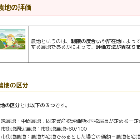
農地の評価
農地というのは、
制限の度合い
や
所在地
によっ
する農地であるかによって、
評価方法が異なり
農地の区分
地の区分
とは
以下の３つ
です。
. 純農地・中間農地：固定資産税評価額×国税局長が定める一定
. 市街地周辺農地：市街地農地×80/100
. 市街地農地：農地が宅地であるとした場合の価額－農地を宅