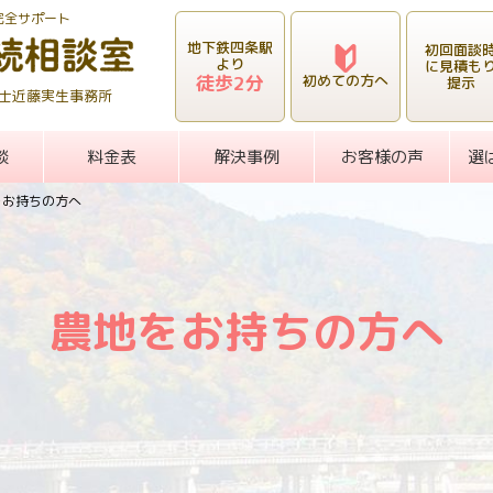
完全サポート
地下鉄四条駅
初回面談
より
に見積も
徒歩2分
初めての方へ
提示
士近藤実生事務所
談
料金表
解決事例
お客様の声
選
をお持ちの方へ
農地をお持ちの方へ