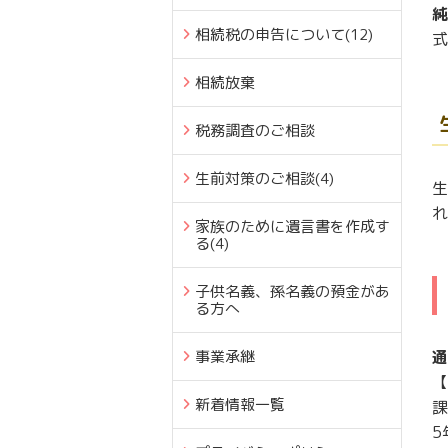
純
相続税の申告について
(12)
式
相続放棄
税務調査のご相談
生前対策のご相談
(4)
生
れ
家族のために遺言書を作成す
る
(4)
子供名義、孫名義の預金があ
る方へ
事業承継
通
【
新着情報一覧
課
5