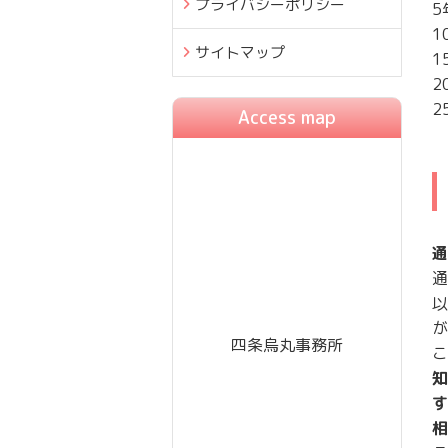
プライバシーポリシー
5
1
サイトマップ
1
2
2
Access map
通
通
以
が
四条烏丸事務所
こ
知
す
相