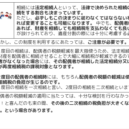
相続には
法定相続人
といって、
法律で決められた相続
続をする割合も決まっています。
ただし、
必ずしもこの決まりに従わなくてはならない
れば変更することも可能になります。
中でも、
配偶者
あれば、財産を相続しても相続税を支払わなくても良
が設けられており、遺産分割の際には十分に考慮する
かし、この制度を利用するにあたっては、
ご注意が必要です。
1度目の相続は、配偶者の税額軽減を最大限使うため、法定相続
財産を配偶者に相続させることで大幅に相続税が軽減できるの
者がなくなった場合
には、
その配偶者が相続した法定相続分又
が再度相続税の課税対象となります。
2度目の配偶者の相続時
には、もちろん
配偶者の税額の軽減は
相続税の負担が生じるのです。
1度目の相続を一次相続と言い、2度目の相続を二次相続といま
偶者の税額軽減の適用に当たっては、十分な検討を行わなかっ
！と喜んだのも束の間、
その後の二次相続の税負担が大きくな
。という場合があります。