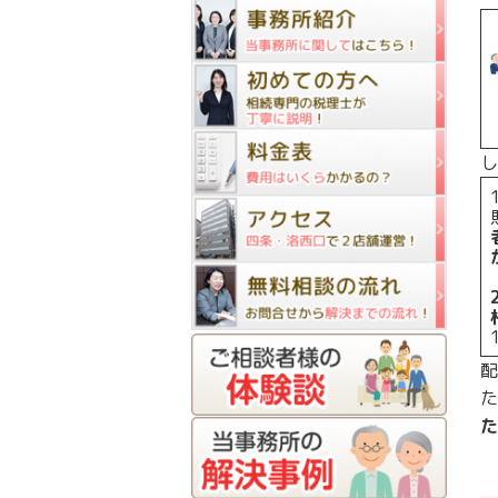
し
配
た
た