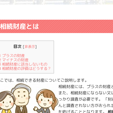
相続財産とは
目次
[
非表示
]
1
プラスの財産
2
マイナスの財産
3
相続財産に該当しないもの
4
相続財産の評価はどうする？
こでは、相続できる財産についてご説明します。
相続財産には、プラスの財産
また、相続財産にならない又
っかり調査が必要です。 「
んと調査されない方がおられ
を妨げることとなります。
相