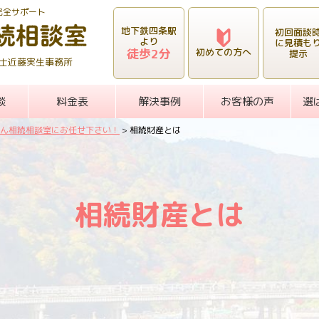
完全サポート
地下鉄四条駅
初回面談
より
に見積も
徒歩2分
初めての方へ
提示
士近藤実生事務所
談
料金表
解決事例
お客様の声
選
ん相続相談室にお任せ下さい！
>
相続財産とは
相続財産とは