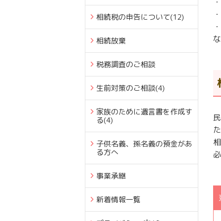
・
・
相続税の申告について
(12)
・
な
相続放棄
税務調査のご相談
生前対策のご相談
(4)
家族のために遺言書を作成す
民
る
(4)
た
相
子供名義、孫名義の預金があ
る方へ
必
事業承継
新着情報一覧