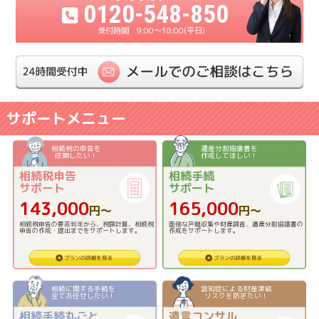
0120-548-850
9:00〜18:00(平日)
サポートメニュー
相続税の申告を
遺産分割協議書を
依頼したい！
作成してほしい！
相続税申告
相続手続
サポート
サポート
143,000
165,000
円〜
円〜
相続税申告の要否判定から、税額計算、相続税
面倒な戸籍収集や財産調査、遺産分割協議書の
申告の作成・提出までをサポートします。
作成をサポートします。
相続に関する手続を
認知症による財産凍結
全てお任せしたい！
リスクを防ぎたい！
相続手続丸ごと
遺言コンサル