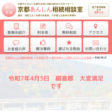
京都市を中心に京都府全域の相続税申告を完全サポート
地下鉄四条駅
より
徒歩2分
運営：税理士法人京都名南経営、行政書士近藤実生事務所
京都あんしん相続相談室
>
お客様の声
>
無料相談をご利用いただいたお客様
>
令和7年4月5
令和7年4月5日 綴喜郡 大変満足
です