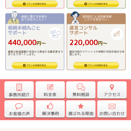
相続に関する手続を
認知症による財産凍結
全てお任せしたい！
リスクを防ぎたい！
相続手続丸ごと
遺言コンサル
サポート
サポート
440,000
220,000
円〜
円〜
遺産分割協議書の作成から預金の名義変更まで
遺言内容のアドバイスや実際の作成手続きを実
全てをサポートします。
施します。