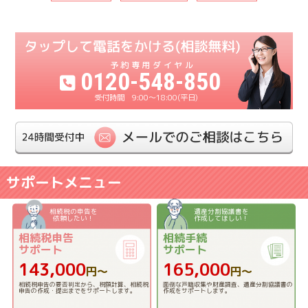
0120-548-850
9:00〜18:00(平日)
サポートメニュー
相続税の申告を
遺産分割協議書を
依頼したい！
作成してほしい！
相続税申告
相続手続
サポート
サポート
143,000
165,000
円〜
円〜
相続税申告の要否判定から、税額計算、相続税
面倒な戸籍収集や財産調査、遺産分割協議書の
申告の作成・提出までをサポートします。
作成をサポートします。