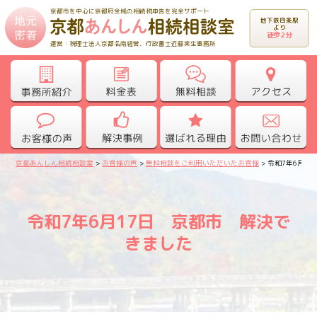
京都市を中心に京都府全域の相続税申告を完全サポート
地下鉄四条駅
より
徒歩2分
運営：税理士法人京都名南経営、行政書士近藤実生事務所
京都あんしん相続相談室
>
お客様の声
>
無料相談をご利用いただいたお客様
>
令和7年6月1
令和7年6月17日 京都市 解決で
きました