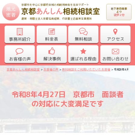
京都市を中心に京都府全域の相続税申告を完全サポート
地下鉄四条駅
より
徒歩2分
運営：税理士法人京都名南経営、行政書士近藤実生事務所
京都あんしん相続相談室
>
お客様の声
>
無料相談をご利用いただいたお客様
>
令和8年4月2
令和8年4月27日 京都市 面談者
の対応に大変満足です