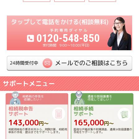
0120-548-850
9:00〜18:00(平日)
サポートメニュー
相続税の申告を
遺産分割協議書を
依頼したい！
作成してほしい！
相続税申告
相続手続
サポート
サポート
143,000
165,000
円〜
円〜
相続税申告の要否判定から、税額計算、相続税
面倒な戸籍収集や財産調査、遺産分割協議書の
申告の作成・提出までをサポートします。
作成をサポートします。