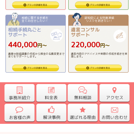
相続に関する手続を
認知症による財産凍結
全てお任せしたい！
リスクを防ぎたい！
相続手続丸ごと
遺言コンサル
サポート
サポート
440,000
220,000
円〜
円〜
遺産分割協議書の作成から預金の名義変更まで
遺言内容のアドバイスや実際の作成手続きを実
全てをサポートします。
施します。