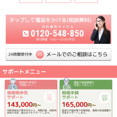
0120-548-850
9:00〜18:00(平日)
サポートメニュー
相続税の申告を
遺産分割協議書を
依頼したい！
作成してほしい！
相続税申告
相続手続
サポート
サポート
143,000
165,000
円〜
円〜
相続税申告の要否判定から、税額計算、相続税
面倒な戸籍収集や財産調査、遺産分割協議書の
申告の作成・提出までをサポートします。
作成をサポートします。