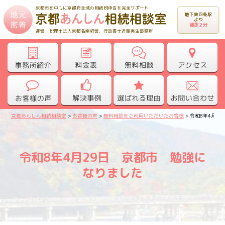
京都市を中心に京都府全域の相続税申告を完全サポート
地下鉄四条駅
より
徒歩2分
運営：税理士法人京都名南経営、行政書士近藤実生事務所
京都あんしん相続相談室
>
お客様の声
>
無料相談をご利用いただいたお客様
>
令和8年4月2
令和8年4月29日 京都市 勉強に
なりました