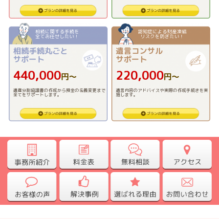
相続に関する手続を
認知症による財産凍結
全てお任せしたい！
リスクを防ぎたい！
相続手続丸ごと
遺言コンサル
サポート
サポート
440,000
220,000
円〜
円〜
遺産分割協議書の作成から預金の名義変更まで
遺言内容のアドバイスや実際の作成手続きを実
全てをサポートします。
施します。