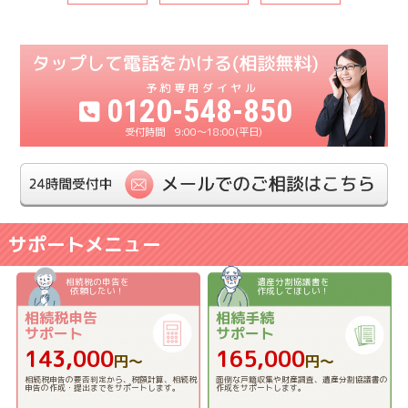
0120-548-850
9:00〜18:00(平日)
サポートメニュー
相続税の申告を
遺産分割協議書を
依頼したい！
作成してほしい！
相続税申告
相続手続
サポート
サポート
143,000
165,000
円〜
円〜
相続税申告の要否判定から、税額計算、相続税
面倒な戸籍収集や財産調査、遺産分割協議書の
申告の作成・提出までをサポートします。
作成をサポートします。