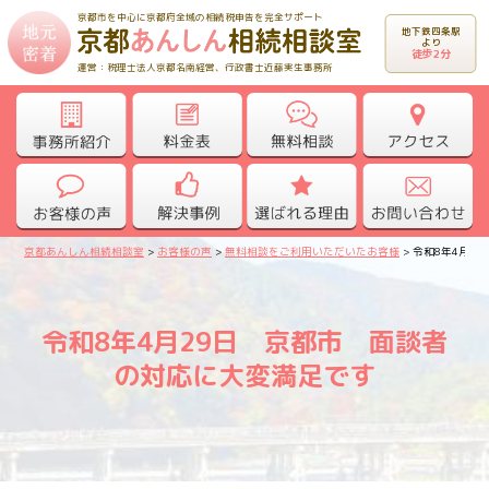
京都市を中心に京都府全域の相続税申告を完全サポート
地下鉄四条駅
より
徒歩2分
運営：税理士法人京都名南経営、行政書士近藤実生事務所
京都あんしん相続相談室
>
お客様の声
>
無料相談をご利用いただいたお客様
>
令和8年4月2
令和8年4月29日 京都市 面談者
の対応に大変満足です