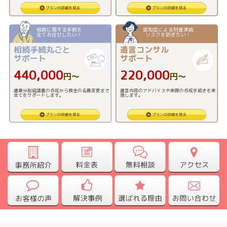
相続に関する手続を
認知症による財産凍結
全てお任せしたい！
リスクを防ぎたい！
相続手続丸ごと
遺言コンサル
サポート
サポート
440,000
220,000
円〜
円〜
遺産分割協議書の作成から預金の名義変更まで
遺言内容のアドバイスや実際の作成手続きを実
全てをサポートします。
施します。