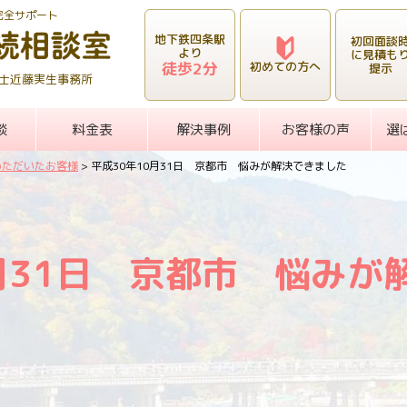
完全サポート
地下鉄四条駅
初回面談
より
に見積も
徒歩2分
初めての方へ
提示
士近藤実生事務所
談
料金表
解決事例
お客様の声
選
いただいたお客様
>
平成30年10月31日 京都市 悩みが解決できました
0月31日 京都市 悩みが