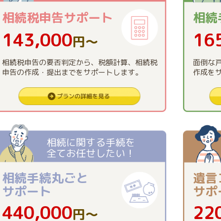
相続税申告
サポート
相続
143,000
16
円〜
相続税申告の要否判定から、税額計算、相続税
面倒な
申告の作成・提出までをサポートします。
作成を
相続に関する手続を
全てお任せしたい！
相続手続丸ごと
遺言
サポート
サポ
440,000
22
円〜