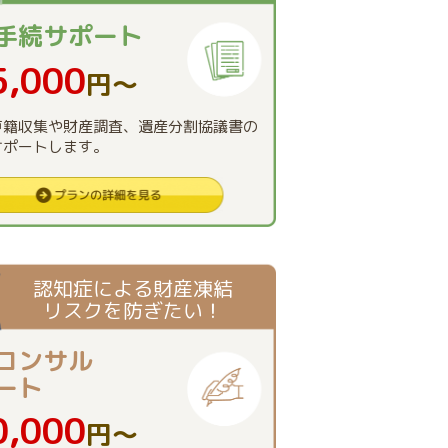
手続
サポート
5,000
円〜
戸籍収集や財産調査、遺産分割協議書の
サポートします。
認知症による財産凍結
リスクを防ぎたい！
コンサル
ート
0,000
円〜