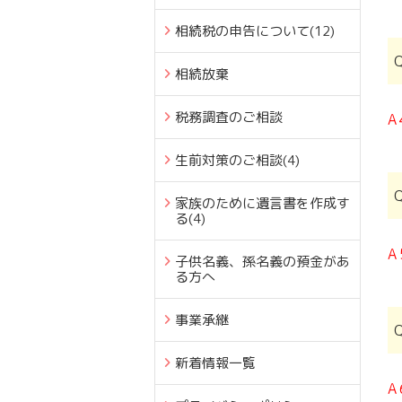
相続税の申告について
(12)
相続放棄
税務調査のご相談
A
生前対策のご相談
(4)
家族のために遺言書を作成す
る
(4)
A
子供名義、孫名義の預金があ
る方へ
事業承継
新着情報一覧
A