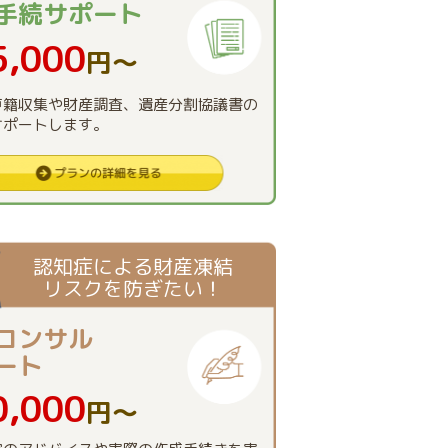
手続
サポート
5,000
円〜
戸籍収集や財産調査、遺産分割協議書の
サポートします。
認知症による財産凍結
リスクを防ぎたい！
コンサル
ート
0,000
円〜