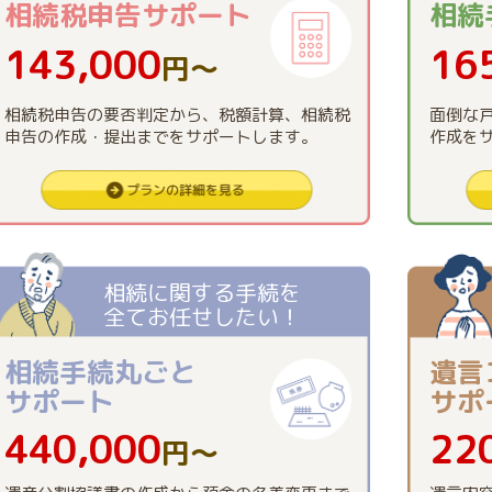
相続税申告
サポート
相続
143,000
16
円〜
相続税申告の要否判定から、税額計算、相続税
面倒な
申告の作成・提出までをサポートします。
作成を
相続に関する手続を
全てお任せしたい！
相続手続丸ごと
遺言
サポート
サポ
440,000
22
円〜