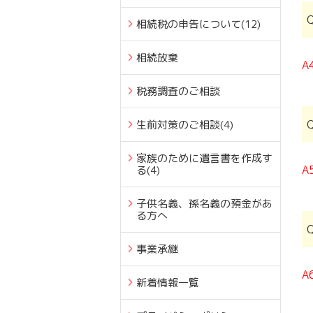
相続税の申告について
(12)
相続放棄
A
税務調査のご相談
生前対策のご相談
(4)
家族のために遺言書を作成す
A
る
(4)
子供名義、孫名義の預金があ
る方へ
事業承継
A
新着情報一覧