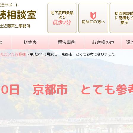
完全サポート
地下鉄四条駅
初回面談
より
に見積も
徒歩2分
初めての方へ
提示
士近藤実生事務所
談
料金表
解決事例
お客様の声
選
いただいたお客様
>
平成31年2月20日 京都市 とても参考になりました
月20日 京都市 とても参