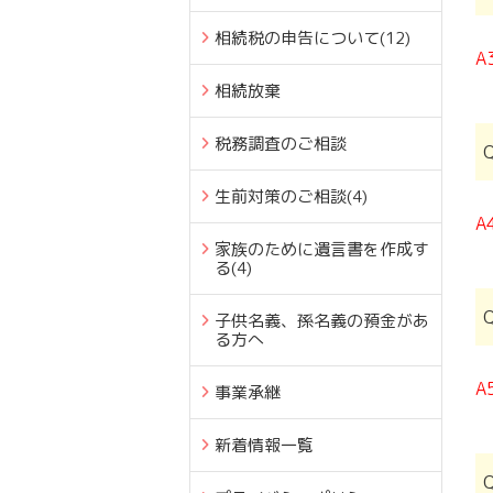
相続税の申告について
(12)
A
相続放棄
税務調査のご相談
生前対策のご相談
(4)
A
家族のために遺言書を作成す
る
(4)
子供名義、孫名義の預金があ
る方へ
A
事業承継
新着情報一覧