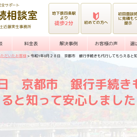
完全サポート
地下鉄四条駅
初回面談
より
に見積も
徒歩2分
初めての方へ
提示
士近藤実生事務所
談
料金表
解決事例
お客様の声
選
いただいたお客様
>
令和1年8月２８日 京都市 銀行手続きも代行してもらえると
８日 京都市 銀行手続き
ると知って安心しました