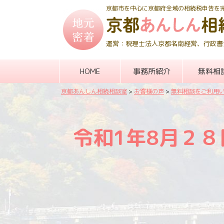
京都市を中心に京都府全域の相続税申告を
運営：税理士法人京都名南経営、行政書
HOME
事務所紹介
無料相
京都あんしん相続相談室
>
お客様の声
>
無料相談をご利用
令和1年8月２