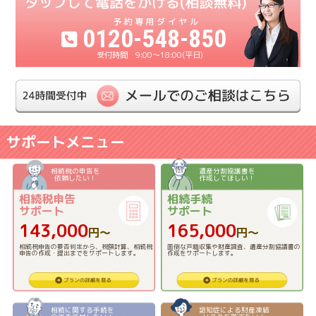
0120-548-850
9:00〜18:00(平日)
サポートメニュー
相続税の申告を
遺産分割協議書を
依頼したい！
作成してほしい！
相続税申告
相続手続
サポート
サポート
143,000
165,000
円〜
円〜
相続税申告の要否判定から、税額計算、相続税
面倒な戸籍収集や財産調査、遺産分割協議書の
申告の作成・提出までをサポートします。
作成をサポートします。
相続に関する手続を
認知症による財産凍結