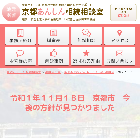
京都市を中心に京都府全域の相続税申告を完全サポート
地下鉄四条駅
より
徒歩2分
運営：税理士法人京都名南経営、行政書士近藤実生事務所
京都あんしん相続相談室
>
お客様の声
>
無料相談をご利用いただいたお客様
>
令和１年１１
令和１年１１月１８日 京都市 今
後の方針が見つかりました