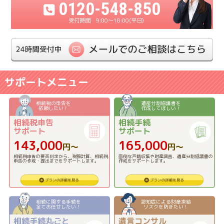
0120-548-850
9:00〜18:00(平日)
サポートメニュー
相続税の申告を
遺産分割協議書を
依頼したい！
作成してほしい！
相続税申告
相続手続
サポート
サポート
143,000
165,000
円〜
円〜
相続税申告の要否判定から、税額計算、相続税
面倒な戸籍収集や財産調査、遺産分割協議書の
申告の作成・提出までをサポートします。
作成をサポートします。
相続に関する手続を
認知症による財産凍結
全てお任せしたい！
リスクを防ぎたい！
相続手続丸ごと
遺言コンサル