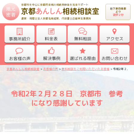
京都市を中心に京都府全域の相続税申告を完全サポート
地下鉄四条駅
より
徒歩2分
運営：税理士法人京都名南経営、行政書士近藤実生事務所
京都あんしん相続相談室
>
お客様の声
>
無料相談をご利用いただいたお客様
>
令和2年２月２
令和2年２月２８日 京都市 参考
になり感謝しています