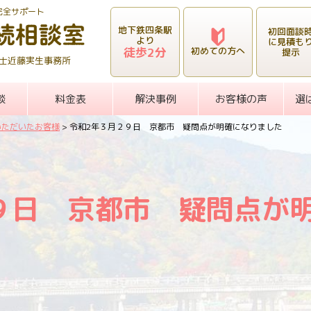
完全サポート
地下鉄四条駅
初回面談
より
に見積も
徒歩2分
初めての方へ
提示
士近藤実生事務所
談
料金表
解決事例
お客様の声
選
いただいたお客様
>
令和2年３月２９日 京都市 疑問点が明確になりました
９日 京都市 疑問点が