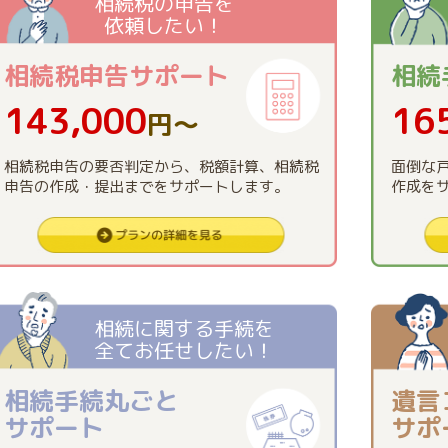
相続税の申告を
依頼したい！
相続税申告
サポート
相続
143,000
16
円〜
相続税申告の要否判定から、税額計算、相続税
面倒な
申告の作成・提出までをサポートします。
作成を
相続に関する手続を
全てお任せしたい！
相続手続丸ごと
遺言
サポート
サポ