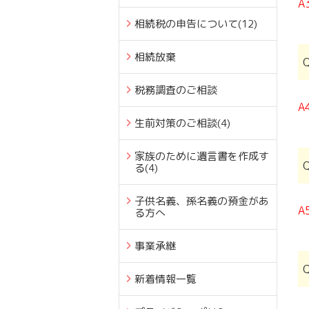
A
相続税の申告について
(12)
相続放棄
税務調査のご相談
A
生前対策のご相談
(4)
家族のために遺言書を作成す
る
(4)
子供名義、孫名義の預金があ
A
る方へ
事業承継
新着情報一覧