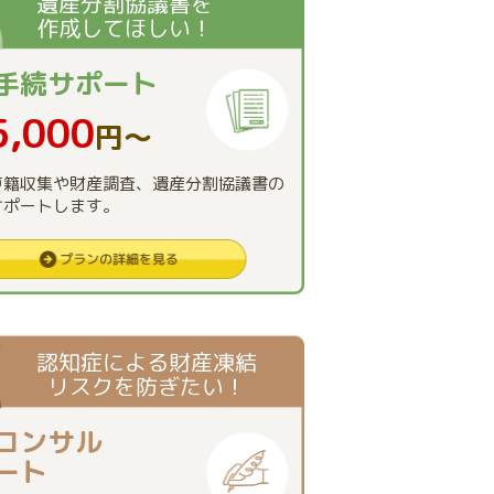
遺産分割協議書を
作成してほしい！
手続
サポート
5,000
円〜
戸籍収集や財産調査、遺産分割協議書の
サポートします。
認知症による財産凍結
リスクを防ぎたい！
コンサル
ート