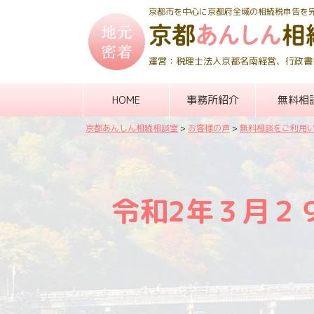
京都市を中心に京都府全域の相続税申告を
運営：税理士法人京都名南経営、行政書
HOME
事務所紹介
無料相
京都あんしん相続相談室
>
お客様の声
>
無料相談をご利用
令和2年３月２