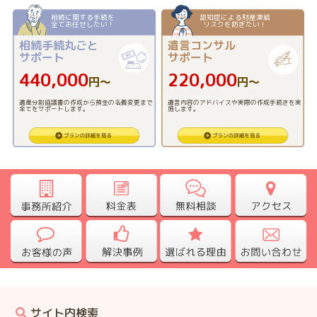
相続に関する手続を
認知症による財産凍結
全てお任せしたい！
リスクを防ぎたい！
相続手続丸ごと
遺言コンサル
サポート
サポート
440,000
220,000
円〜
円〜
遺産分割協議書の作成から預金の名義変更まで
遺言内容のアドバイスや実際の作成手続きを実
全てをサポートします。
施します。
サイト内検索