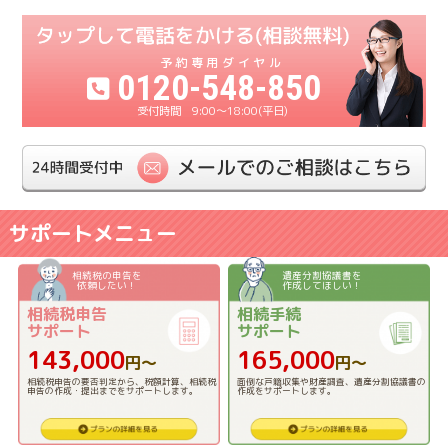
0120-548-850
9:00〜18:00(平日)
サポートメニュー
相続税の申告を
遺産分割協議書を
依頼したい！
作成してほしい！
相続税申告
相続手続
サポート
サポート
143,000
165,000
円〜
円〜
相続税申告の要否判定から、税額計算、相続税
面倒な戸籍収集や財産調査、遺産分割協議書の
申告の作成・提出までをサポートします。
作成をサポートします。