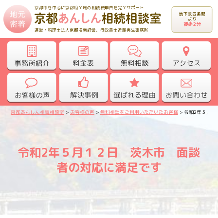
京都市を中心に京都府全域の相続税申告を完全サポート
地下鉄四条駅
より
徒歩2分
運営：税理士法人京都名南経営、行政書士近藤実生事務所
京都あんしん相続相談室
>
お客様の声
>
無料相談をご利用いただいたお客様
>
令和2年５月１
令和2年５月１２日 茨木市 面談
者の対応に満足です