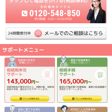
0120-548-850
9:00〜18:00(平日)
サポートメニュー
相続税の申告を
遺産分割協議書を
依頼したい！
作成してほしい！
相続税申告
相続手続
サポート
サポート
143,000
165,000
円〜
円〜
相続税申告の要否判定から、税額計算、相続税
面倒な戸籍収集や財産調査、遺産分割協議書の
申告の作成・提出までをサポートします。
作成をサポートします。
相続に関する手続を
認知症による財産凍結
全てお任せしたい！
リスクを防ぎたい！