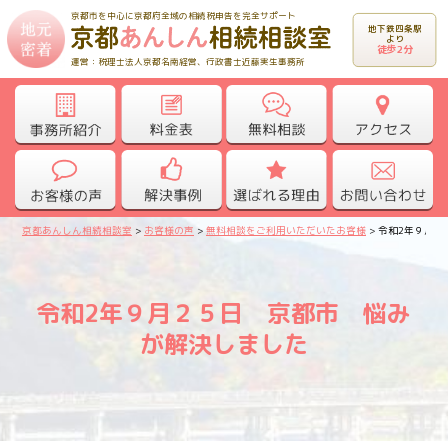
京都市を中心に京都府全域の相続税申告を完全サポート
地下鉄四条駅
より
徒歩2分
運営：税理士法人京都名南経営、行政書士近藤実生事務所
京都あんしん相続相談室
>
お客様の声
>
無料相談をご利用いただいたお客様
>
令和2年９月２
令和2年９月２５日 京都市 悩み
が解決しました