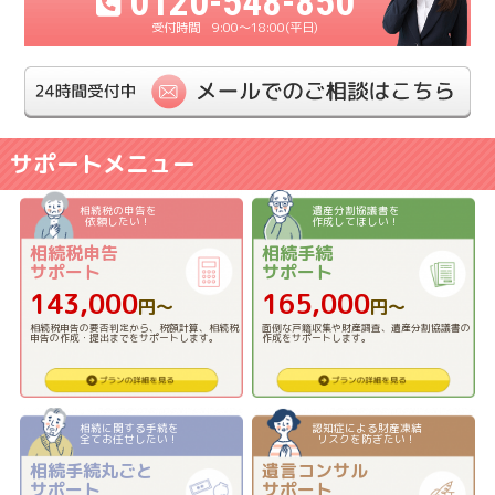
0120-548-850
9:00〜18:00(平日)
サポートメニュー
相続税の申告を
遺産分割協議書を
依頼したい！
作成してほしい！
相続税申告
相続手続
サポート
サポート
143,000
165,000
円〜
円〜
相続税申告の要否判定から、税額計算、相続税
面倒な戸籍収集や財産調査、遺産分割協議書の
申告の作成・提出までをサポートします。
作成をサポートします。
相続に関する手続を
認知症による財産凍結
全てお任せしたい！
リスクを防ぎたい！
相続手続丸ごと
遺言コンサル
サポート
サポート