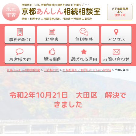
京都市を中心に京都府全域の相続税申告を完全サポート
地下鉄四条駅
より
徒歩2分
運営：税理士法人京都名南経営、行政書士近藤実生事務所
京都あんしん相続相談室
>
お客様の声
>
無料相談をご利用いただいたお客様
>
令和2年10月
令和2年10月21日 大田区 解決で
きました