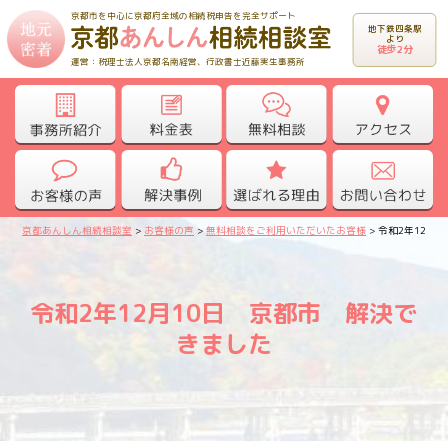
京都市を中心に京都府全域の相続税申告を完全サポート
地下鉄四条駅
より
徒歩2分
運営：税理士法人京都名南経営、行政書士近藤実生事務所
京都あんしん相続相談室
>
お客様の声
>
無料相談をご利用いただいたお客様
>
令和2年12月
令和2年12月10日 京都市 解決で
きました