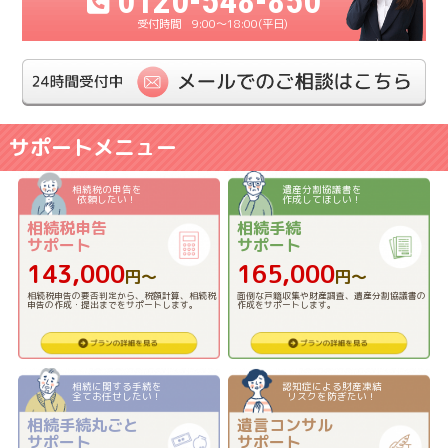
0120-548-850
9:00〜18:00(平日)
サポートメニュー
相続税の申告を
遺産分割協議書を
依頼したい！
作成してほしい！
相続税申告
相続手続
サポート
サポート
143,000
165,000
円〜
円〜
相続税申告の要否判定から、税額計算、相続税
面倒な戸籍収集や財産調査、遺産分割協議書の
申告の作成・提出までをサポートします。
作成をサポートします。
相続に関する手続を
認知症による財産凍結
全てお任せしたい！
リスクを防ぎたい！
相続手続丸ごと
遺言コンサル
サポート
サポート