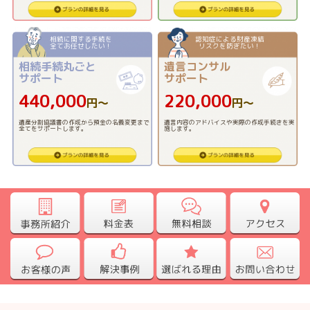
相続に関する手続を
認知症による財産凍結
全てお任せしたい！
リスクを防ぎたい！
相続手続丸ごと
遺言コンサル
サポート
サポート
440,000
220,000
円〜
円〜
遺産分割協議書の作成から預金の名義変更まで
遺言内容のアドバイスや実際の作成手続きを実
全てをサポートします。
施します。