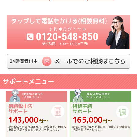
0120-548-850
9:00〜18:00(平日)
サポートメニュー
相続税の申告を
遺産分割協議書を
依頼したい！
作成してほしい！
相続税申告
相続手続
サポート
サポート
143,000
165,000
円〜
円〜
相続税申告の要否判定から、税額計算、相続税
面倒な戸籍収集や財産調査、遺産分割協議書の
申告の作成・提出までをサポートします。
作成をサポートします。