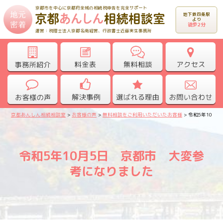
京都市を中心に京都府全域の相続税申告を完全サポート
地下鉄四条駅
より
徒歩2分
運営：税理士法人京都名南経営、行政書士近藤実生事務所
京都あんしん相続相談室
>
お客様の声
>
無料相談をご利用いただいたお客様
>
令和5年10月
令和5年10月5日 京都市 大変参
考になりました