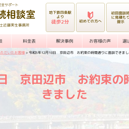
完全サポート
地下鉄四条駅
初回面談
より
に見積も
徒歩2分
初めての方へ
提示
士近藤実生事務所
談
料金表
解決事例
お客様の声
選
いただいたお客様
>
令和5年12月18日 京田辺市 お約束の時間通りに面談できまし
8日 京田辺市 お約束
きました