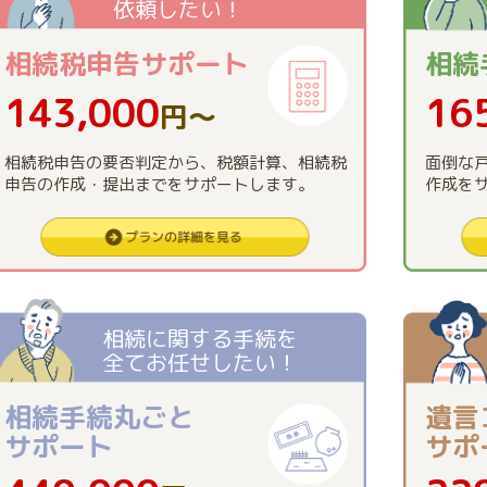
依頼したい！
相続税申告
サポート
相続
143,000
16
円〜
相続税申告の要否判定から、税額計算、相続税
面倒な
申告の作成・提出までをサポートします。
作成を
相続に関する手続を
全てお任せしたい！
相続手続丸ごと
遺言
サポート
サポ