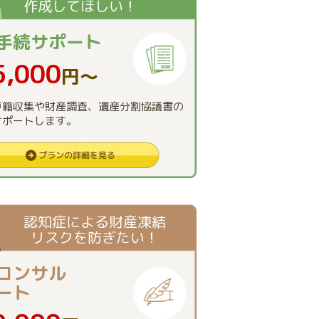
作成してほしい！
手続
サポート
5,000
円〜
戸籍収集や財産調査、遺産分割協議書の
サポートします。
認知症による財産凍結
リスクを防ぎたい！
コンサル
ート