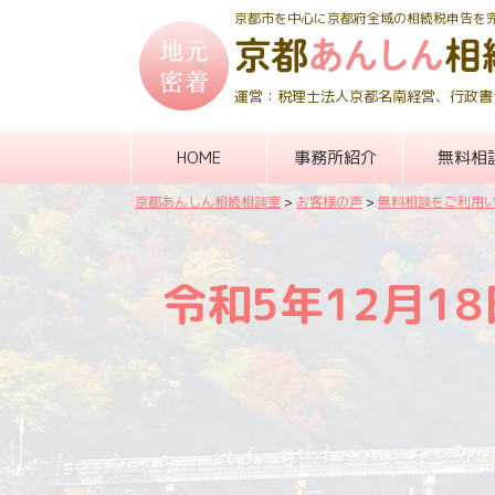
京都市を中心に京都府全域の相続税申告を
運営：税理士法人京都名南経営、行政書
HOME
事務所紹介
無料相
京都あんしん相続相談室
>
お客様の声
>
無料相談をご利用
令和5年12月1