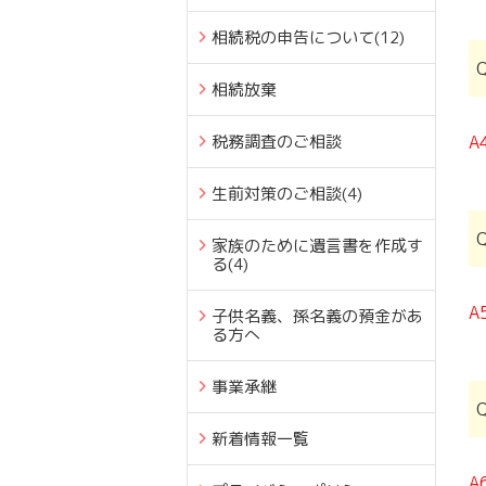
相続税の申告について
(12)
相続放棄
税務調査のご相談
A
生前対策のご相談
(4)
家族のために遺言書を作成す
る
(4)
A
子供名義、孫名義の預金があ
る方へ
事業承継
新着情報一覧
A