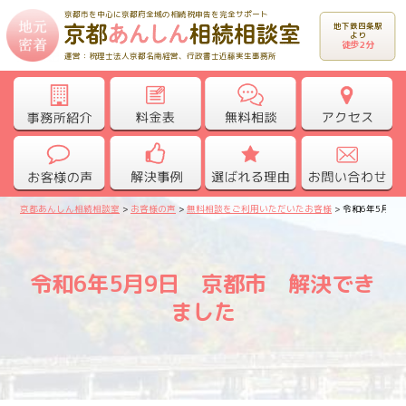
京都市を中心に京都府全域の相続税申告を完全サポート
地下鉄四条駅
より
徒歩2分
運営：税理士法人京都名南経営、行政書士近藤実生事務所
京都あんしん相続相談室
>
お客様の声
>
無料相談をご利用いただいたお客様
>
令和6年5月9
令和6年5月9日 京都市 解決でき
ました