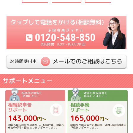
0120-548-850
9:00〜18:00(平日)
サポートメニュー
相続税の申告を
遺産分割協議書を
依頼したい！
作成してほしい！
相続税申告
相続手続
サポート
サポート
143,000
165,000
円〜
円〜
相続税申告の要否判定から、税額計算、相続税
面倒な戸籍収集や財産調査、遺産分割協議書の
申告の作成・提出までをサポートします。
作成をサポートします。