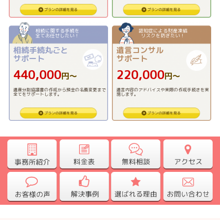
相続に関する手続を
認知症による財産凍結
全てお任せしたい！
リスクを防ぎたい！
相続手続丸ごと
遺言コンサル
サポート
サポート
440,000
220,000
円〜
円〜
遺産分割協議書の作成から預金の名義変更まで
遺言内容のアドバイスや実際の作成手続きを実
全てをサポートします。
施します。