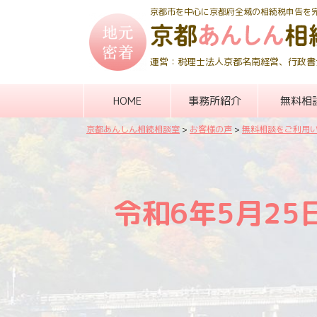
京都市を中心に京都府全域の相続税申告を
運営：税理士法人京都名南経営、行政書
HOME
事務所紹介
無料相
京都あんしん相続相談室
>
お客様の声
>
無料相談をご利用
令和6年5月2