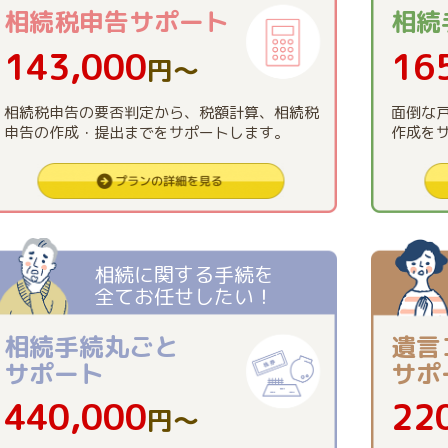
相続税申告
サポート
相続
143,000
16
円〜
相続税申告の要否判定から、税額計算、相続税
面倒な
申告の作成・提出までをサポートします。
作成を
相続に関する手続を
全てお任せしたい！
相続手続丸ごと
遺言
サポート
サポ
440,000
22
円〜