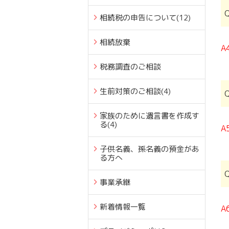
相続税の申告について
(12)
相続放棄
A
税務調査のご相談
生前対策のご相談
(4)
家族のために遺言書を作成す
る
(4)
A
子供名義、孫名義の預金があ
る方へ
事業承継
新着情報一覧
A