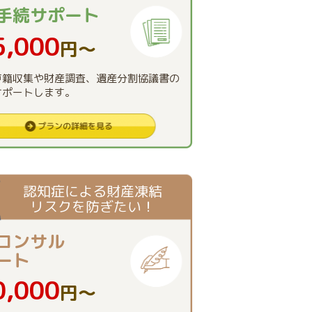
手続
サポート
5,000
円〜
戸籍収集や財産調査、遺産分割協議書の
サポートします。
認知症による財産凍結
リスクを防ぎたい！
コンサル
ート
0,000
円〜