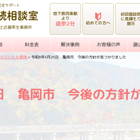
完全サポート
地下鉄四条駅
初回面談
より
に見積も
徒歩2分
初めての方へ
提示
士近藤実生事務所
談
料金表
解決事例
お客様の声
選
いただいたお客様
>
令和6年5月25日 亀岡市 今後の方針が見つかりました
5日 亀岡市 今後の方針