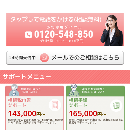
0120-548-850
9:00〜18:00(平日)
サポートメニュー
相続税の申告を
遺産分割協議書を
依頼したい！
作成してほしい！
相続税申告
相続手続
サポート
サポート
143,000
165,000
円〜
円〜
相続税申告の要否判定から、税額計算、相続税
面倒な戸籍収集や財産調査、遺産分割協議書の
申告の作成・提出までをサポートします。
作成をサポートします。