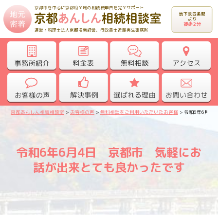
京都市を中心に京都府全域の相続税申告を完全サポート
地下鉄四条駅
より
徒歩2分
運営：税理士法人京都名南経営、行政書士近藤実生事務所
京都あんしん相続相談室
>
お客様の声
>
無料相談をご利用いただいたお客様
>
令和6年6月4
令和6年6月4日 京都市 気軽にお
話が出来とても良かったです