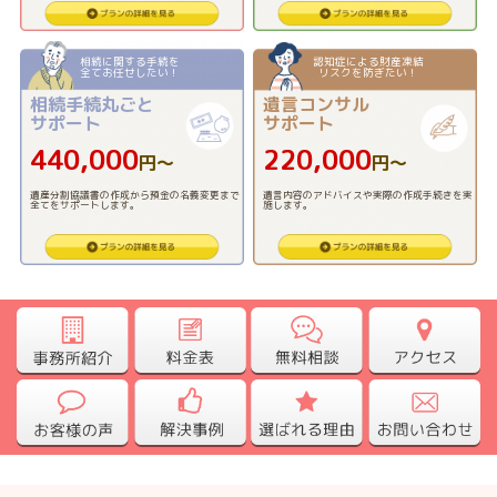
相続に関する手続を
認知症による財産凍結
全てお任せしたい！
リスクを防ぎたい！
相続手続丸ごと
遺言コンサル
サポート
サポート
440,000
220,000
円〜
円〜
遺産分割協議書の作成から預金の名義変更まで
遺言内容のアドバイスや実際の作成手続きを実
全てをサポートします。
施します。