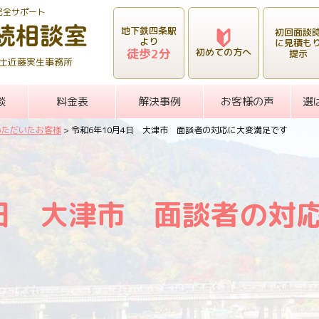
完全サポート
地下鉄四条駅
初回面談
より
に見積も
徒歩2分
初めての方へ
提示
士近藤実生事務所
談
料金表
解決事例
お客様の声
選
いただいたお客様
>
令和6年10月4日 大津市 面談者の対応に大変満足です
4日 大津市 面談者の対