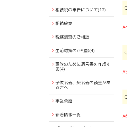
相続税の申告について
(12)
相続放棄
A
税務調査のご相談
生前対策のご相談
(4)
家族のために遺言書を作成す
る
(4)
A
子供名義、孫名義の預金があ
る方へ
事業承継
新着情報一覧
A