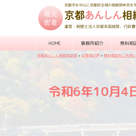
京都市を中心に京都府全域の相続税申告を
運営：税理士法人京都名南経営、行政書
HOME
事務所紹介
無料相
京都あんしん相続相談室
>
お客様の声
>
無料相談をご利用
令和6年10月