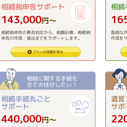
相続税申告
サポート
相続
143,000
16
円〜
相続税申告の要否判定から、税額計算、相続税
面倒な
申告の作成・提出までをサポートします。
作成を
相続に関する手続を
全てお任せしたい！
相続手続丸ごと
遺言
サポート
サポ
440,000
22
円〜