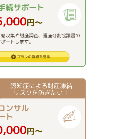
手続
サポート
5,000
円〜
戸籍収集や財産調査、遺産分割協議書の
サポートします。
認知症による財産凍結
リスクを防ぎたい！
コンサル
ート
0,000
円〜