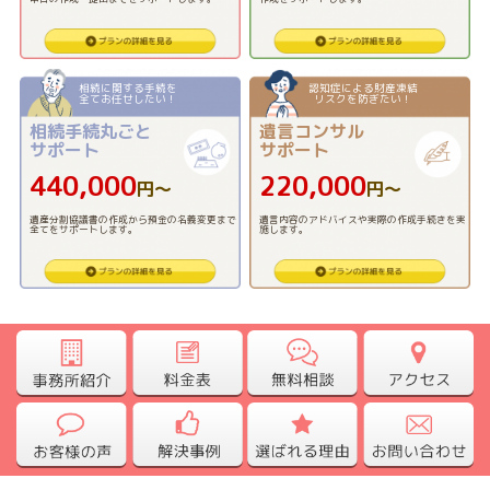
相続に関する手続を
認知症による財産凍結
全てお任せしたい！
リスクを防ぎたい！
相続手続丸ごと
遺言コンサル
サポート
サポート
440,000
220,000
円〜
円〜
遺産分割協議書の作成から預金の名義変更まで
遺言内容のアドバイスや実際の作成手続きを実
全てをサポートします。
施します。