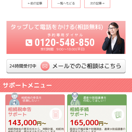
←前の記事
一覧へもどる
次の記事→
0120-548-850
9:00〜18:00(平日)
サポートメニュー
相続税の申告を
遺産分割協議書を
依頼したい！
作成してほしい！
相続税申告
相続手続
サポート
サポート
143,000
165,000
円〜
円〜
相続税申告の要否判定から、税額計算、相続税
面倒な戸籍収集や財産調査、遺産分割協議書の
申告の作成・提出までをサポートします。
作成をサポートします。