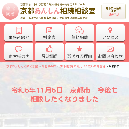
京都市を中心に京都府全域の相続税申告を完全サポート
地下鉄四条駅
より
徒歩2分
運営：税理士法人京都名南経営、行政書士近藤実生事務所
京都あんしん相続相談室
>
お客様の声
>
無料相談をご利用いただいたお客様
>
令和6年11月
令和6年11月6日 京都市 今後も
相談したくなりました