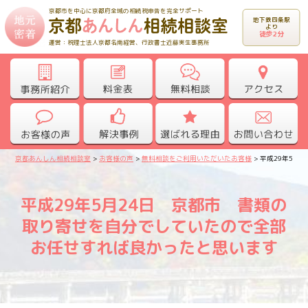
京都市を中心に京都府全域の相続税申告を完全サポート
地下鉄四条駅
より
徒歩2分
運営：税理士法人京都名南経営、行政書士近藤実生事務所
京都あんしん相続相談室
>
お客様の声
>
無料相談をご利用いただいたお客様
>
平成29年5月
平成29年5月24日 京都市 書類の
取り寄せを自分でしていたので全部
お任せすれば良かったと思います