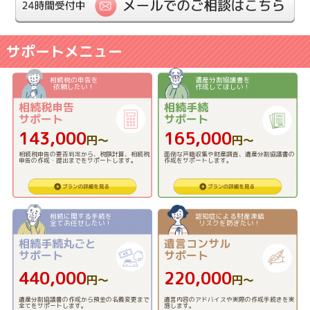
サポートメニュー
相続税の申告を
遺産分割協議書を
依頼したい！
作成してほしい！
相続税申告
相続手続
サポート
サポート
143,000
165,000
円〜
円〜
相続税申告の要否判定から、税額計算、相続税
面倒な戸籍収集や財産調査、遺産分割協議書の
申告の作成・提出までをサポートします。
作成をサポートします。
相続に関する手続を
認知症による財産凍結
全てお任せしたい！
リスクを防ぎたい！
相続手続丸ごと
遺言コンサル
サポート
サポート
440,000
220,000
円〜
円〜
遺産分割協議書の作成から預金の名義変更まで
遺言内容のアドバイスや実際の作成手続きを実
全てをサポートします。
施します。