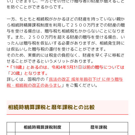
い」できますし、一方でその分だけ贈与者の財産が増えること
を防ぐことができるからです。
一方、もともと相続税がかかるほどの財産を持っていない親か
ら相続時精算課税制度を利用して２５００万円までの財産の贈
与を受ける場合は、贈与税も相続税もかからないことになりま
す。また、２５００万円を超える財産の贈与を受ける場合、い
ったんは贈与税を仮払いする必要がありますが、相続発生時に
は仮払いした贈与税の還付を受けることができます。
そのため、実質的には税金の負担なく、財産を早く子に移転さ
せることができるというメリットがあります。
*「18歳」とあるのは、令和4年3月31日以前の贈与については
「20歳」となります。
詳しくは、国税庁の「
⺠法の改正 成年年齢引下げ に伴う贈与
税・相続税の改正のあらまし
」をご覧ください。
相続時精算課税と暦年課税との比較
相続時精算課税制度
暦年課税