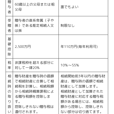
贈
60
歳以上の父母または祖
与
誰でもよい
父母
者
受
贈与者の直系卑属（子や
贈
孫）である推定相続人又
制限なし
者
は孫
基
礎
2,500
万円
年
110
万円
(
毎年利用可
)
控
除
税
非課税枠を超える部分に
10
％～
55
％
率
対して一律
20%
相
贈与財産を贈与時の価額
相続開始前
3
年以内の贈与財
続
で相続財産に合算して相
産は、贈与時の価額で相続
時
続税を計算し、相続税額
財産として加算します。
の
から相続時精算課税によ
相続財産として加算された
取
る贈与税額を控除しま
贈与財産に対応する贈与税
り
す。
額がある場合には、相続税
扱
控除しきれない贈与税は
額から控除し、控除しきれ
い
還付されます。
ない部分は切り捨てます。