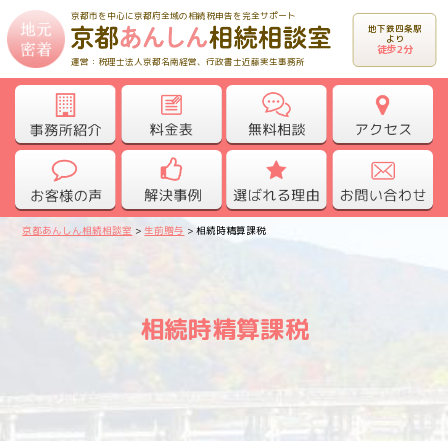
京都市を中心に京都府全域の相続税申告を完全サポート
地下鉄四条駅
より
徒歩2分
運営：税理士法人京都名南経営、行政書士近藤実生事務所
京都あんしん相続相談室
>
生前贈与
>
相続時精算課税
相続時精算課税