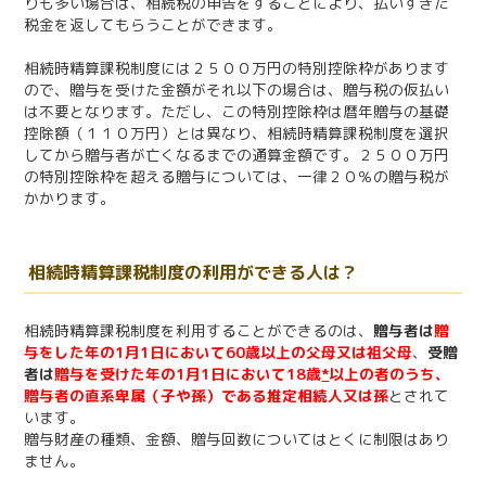
りも多い場合は、相続税の申告をすることにより、払いすぎた
税金を返してもらうことができます。
相続時精算課税制度には２５００万円の特別控除枠があります
ので、贈与を受けた金額がそれ以下の場合は、贈与税の仮払い
は不要となります。ただし、この特別控除枠は暦年贈与の基礎
控除額（１１０万円）とは異なり、相続時精算課税制度を選択
してから贈与者が亡くなるまでの通算金額です。２５００万円
の特別控除枠を超える贈与については、一律２０％の贈与税が
かかります。
相続時精算課税制度の利用ができる人は？
相続時精算課税制度を利用することができるのは、
贈与者は
贈
与をした年の1月1日において60歳以上の父母又は祖父母
、
受贈
者は
贈与を受けた年の1月1日において18歳
*
以上の者のうち、
贈与者の直系卑属（子や孫）である推定相続人又は孫
とされて
います。
贈与財産の種類、金額、贈与回数についてはとくに制限はあり
ません。