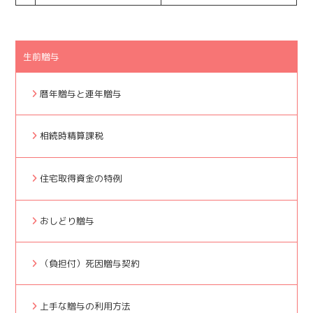
生前贈与
暦年贈与と連年贈与
相続時精算課税
住宅取得資金の特例
おしどり贈与
（負担付）死因贈与契約
上手な贈与の利用方法