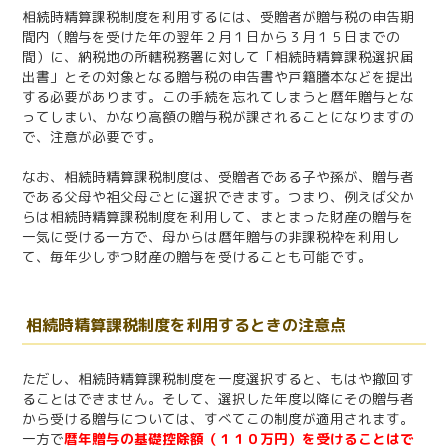
相続時精算課税制度を利用するには、受贈者が贈与税の申告期
間内（贈与を受けた年の翌年２月１日から３月１５日までの
間）に、納税地の所轄税務署に対して「相続時精算課税選択届
出書」とその対象となる贈与税の申告書や戸籍謄本などを提出
する必要があります。この手続を忘れてしまうと暦年贈与とな
ってしまい、かなり高額の贈与税が課されることになりますの
で、注意が必要です。
なお、相続時精算課税制度は、受贈者である子や孫が、贈与者
である父母や祖父母ごとに選択できます。つまり、例えば父か
らは相続時精算課税制度を利用して、まとまった財産の贈与を
一気に受ける一方で、母からは暦年贈与の非課税枠を利用し
て、毎年少しずつ財産の贈与を受けることも可能です。
相続時精算課税制度を利用するときの注意点
ただし、相続時精算課税制度を一度選択すると、もはや撤回す
ることはできません。そして、選択した年度以降にその贈与者
から受ける贈与については、すべてこの制度が適用されます。
一方で
暦年贈与の基礎控除額（１１０万円）を受けることはで