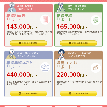
相続税の申告を
遺産分割協議書を
依頼したい！
作成してほしい！
相続税申告
相続手続
サポート
サポート
143,000
165,000
円〜
円〜
相続税申告の要否判定から、税額計算、相続税
面倒な戸籍収集や財産調査、遺産分割協議書の
申告の作成・提出までをサポートします。
作成をサポートします。
相続に関する手続を
認知症による財産凍結
全てお任せしたい！
リスクを防ぎたい！
相続手続丸ごと
遺言コンサル
サポート
サポート
440,000
220,000
円〜
円〜
遺産分割協議書の作成から預金の名義変更まで
遺言内容のアドバイスや実際の作成手続きを実
全てをサポートします。
施します。