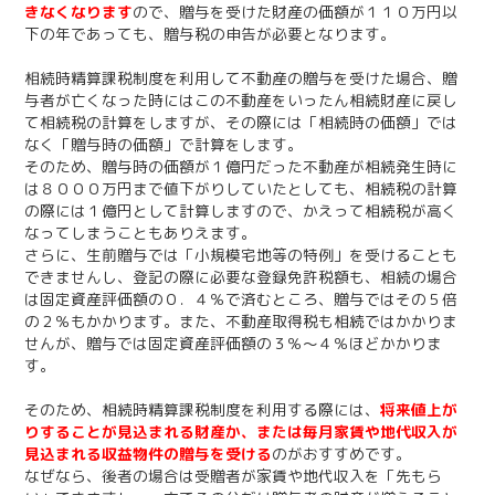
きなくなります
ので、贈与を受けた財産の価額が１１０万円以
下の年であっても、贈与税の申告が必要となります。
相続時精算課税制度を利用して不動産の贈与を受けた場合、贈
与者が亡くなった時にはこの不動産をいったん相続財産に戻し
て相続税の計算をしますが、その際には「相続時の価額」では
なく「贈与時の価額」で計算をします。
そのため、贈与時の価額が１億円だった不動産が相続発生時に
は８０００万円まで値下がりしていたとしても、相続税の計算
の際には１億円として計算しますので、かえって相続税が高く
なってしまうこともありえます。
さらに、生前贈与では「小規模宅地等の特例」を受けることも
できませんし、登記の際に必要な登録免許税額も、相続の場合
は固定資産評価額の０．４％で済むところ、贈与ではその５倍
の２％もかかります。また、不動産取得税も相続ではかかりま
せんが、贈与では固定資産評価額の３％～４％ほどかかりま
す。
そのため、相続時精算課税制度を利用する際には、
将来値上が
りすることが見込まれる財産か、または毎月家賃や地代収入が
見込まれる収益物件の贈与を受ける
のがおすすめです。
なぜなら、後者の場合は受贈者が家賃や地代収入を「先もら