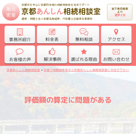
京都市を中心に京都府全域の相続税申告を完全サポート
地下鉄四条駅
より
徒歩2分
運営：税理士法人京都名南経営、行政書士近藤実生事務所
京都あんしん相続相談室
>
京都で相続税申告なら京都あんしん相続相談室にお任せ下さい！
>
評価額の算定に問題がある