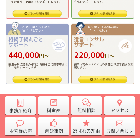
申告の作成・提出までをサポートします。
作成をサポートします。
相続に関する手続を
認知症による財産凍結
全てお任せしたい！
リスクを防ぎたい！
相続手続丸ごと
遺言コンサル
サポート
サポート
440,000
220,000
円〜
円〜
遺産分割協議書の作成から預金の名義変更まで
遺言内容のアドバイスや実際の作成手続きを実
全てをサポートします。
施します。