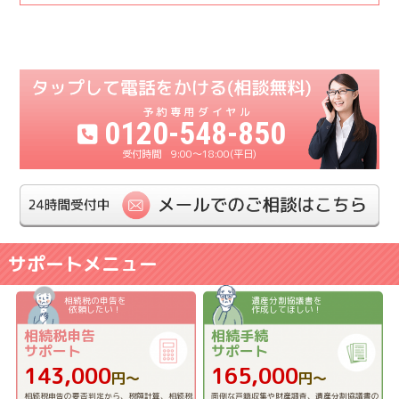
0120-548-850
9:00〜18:00(平日)
サポートメニュー
相続税の申告を
遺産分割協議書を
依頼したい！
作成してほしい！
相続税申告
相続手続
サポート
サポート
143,000
165,000
円〜
円〜
相続税申告の要否判定から、税額計算、相続税
面倒な戸籍収集や財産調査、遺産分割協議書の