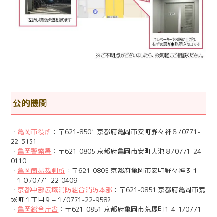
公的機関
・
亀岡市役所
：〒621-8501 京都府亀岡市安町野々神８/0771-
22-3131
・
亀岡警察署
：〒621-0805 京都府亀岡市安町大池８/0771-24-
0110
・
亀岡簡易裁判所
：〒621-0805 京都府亀岡市安町野々神３１
−１０/0771-22-0409
・
京都中部広域消防組合消防本部
：〒621-0851 京都府亀岡市荒
塚町１丁目９−１/0771-22-9582
・
亀岡総合庁舎
：〒621-0851 京都府亀岡市荒塚町1-4-1/0771-