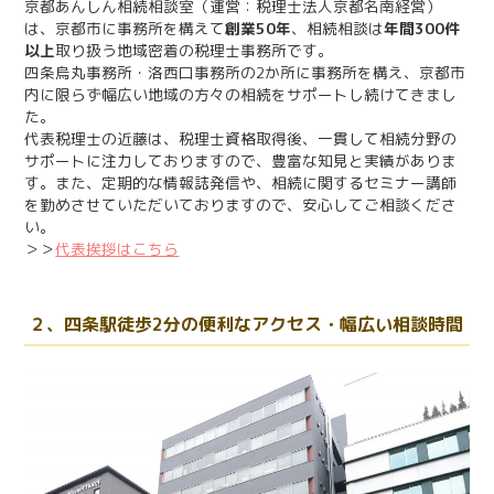
京都あんしん相続相談室（運営：税理士法人京都名南経営）
は、京都市に事務所を構えて
創業50年
、相続相談は
年間300件
以上
取り扱う地域密着の税理士事務所です。
四条烏丸事務所・洛西口事務所の2か所に事務所を構え、京都市
内に限らず幅広い地域の方々の相続をサポートし続けてきまし
た。
代表税理士の近藤は、税理士資格取得後、一貫して相続分野の
サポートに注力しておりますので、豊富な知見と実績がありま
す。また、定期的な情報誌発信や、相続に関するセミナー講師
を勤めさせていただいておりますので、安心してご相談くださ
い。
＞＞
代表挨拶はこちら
２、四条駅徒歩2分の便利なアクセス・幅広い相談時間