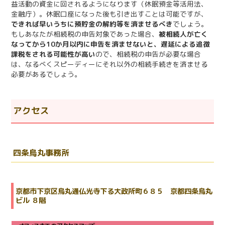
益活動の資金に回されるようになります（休眠預金等活用法、
金融庁）。休眠口座になった後も引き出すことは可能ですが、
できれば早いうちに預貯金の解約等を済ませるべき
でしょう。
もしあなたが相続税の申告対象であった場合、
被相続人が亡く
なってから10か月以内に申告を済ませないと、遅延による追徴
課税をされる可能性が高い
ので、相続税の申告が必要な場合
は、なるべくスピーディーにそれ以外の相続手続きを済ませる
必要があるでしょう。
アクセス
四条烏丸事務所
京都市下京区烏丸通仏光寺下る大政所町６８５ 京都四条烏丸
ビル ８階