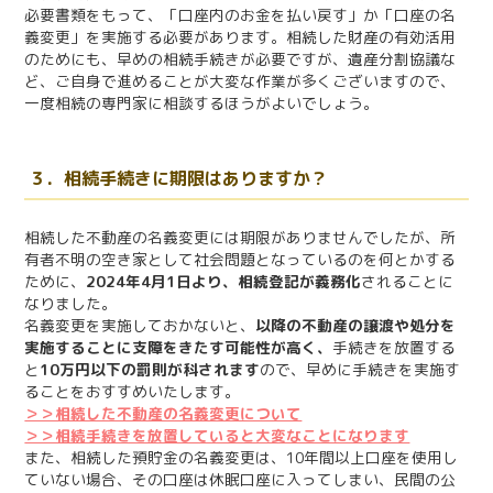
必要書類をもって、「口座内のお金を払い戻す」か「口座の名
義変更」を実施する必要があります。相続した財産の有効活用
のためにも、早めの相続手続きが必要ですが、遺産分割協議な
ど、ご自身で進めることが大変な作業が多くございますので、
一度相続の専門家に相談するほうがよいでしょう。
３．相続手続きに期限はありますか？
相続した不動産の名義変更には期限がありませんでしたが、所
有者不明の空き家として社会問題となっているのを何とかする
ために、
2024年4月1日より、相続登記が義務化
されることに
なりました。
名義変更を実施しておかないと、
以降の不動産の譲渡や処分を
実施することに支障をきたす可能性が高く、
手続きを放置する
と
10万円以下の罰則が科されます
ので、早めに手続きを実施す
ることをおすすめいたします。
＞＞相続した不動産の名義変更について
＞＞相続手続きを放置していると大変なことになります
また、相続した預貯金の名義変更は、10年間以上口座を使用し
ていない場合、その口座は休眠口座に入ってしまい、民間の公