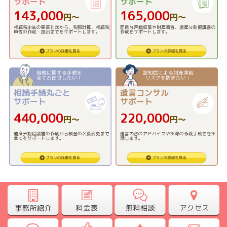
サポート
サポート
143,000
165,000
円〜
円〜
相続税申告の要否判定から、税額計算、相続税
面倒な戸籍収集や財産調査、遺産分割協議書の
申告の作成・提出までをサポートします。
作成をサポートします。
相続に関する手続を
認知症による財産凍結
全てお任せしたい！
リスクを防ぎたい！
相続手続丸ごと
遺言コンサル
サポート
サポート
440,000
220,000
円〜
円〜
遺産分割協議書の作成から預金の名義変更まで
遺言内容のアドバイスや実際の作成手続きを実
全てをサポートします。
施します。