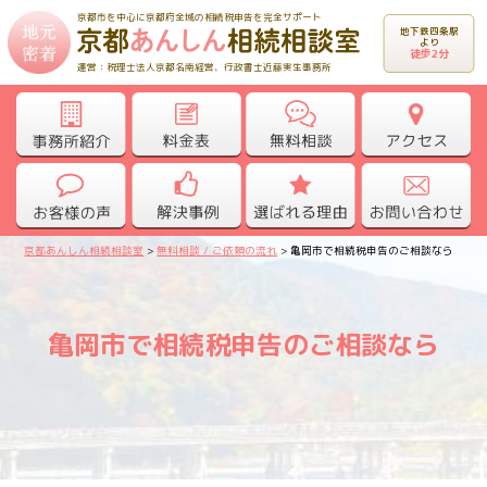
京都市を中心に京都府全域の相続税申告を完全サポート
地下鉄四条駅
より
徒歩2分
運営：税理士法人京都名南経営、行政書士近藤実生事務所
京都あんしん相続相談室
>
無料相談 / ご依頼の流れ
>
亀岡市で相続税申告のご相談なら
亀岡市で相続税申告のご相談なら