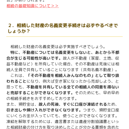
相続の基礎知識について＞＞
２．相続した財産の名義変更手続きは必ずやるべきで
しょうか？
相続した財産の名義変更は必ず実施すべきでしょう。
特に、不動産については名義変更をしないと、あとから不都
合が生じる可能性が高いです。
故人が不動産（家屋、土地、収
益不動産など）を所有していた場合、その不動産は死後には相
続人全員で共有していることになります（共有名義不動産）。
これは、
「その不動産を相続人みんなのもの」として取り扱
われること
になり、例えば空き家になったから売却しよう、と
思っても、
不動産を共有している全ての相続人の同意を得ない
と売却することができなくなります。
そのためにも、早め早め
の相続手続きをおすすめしております。
また、預貯金は、
故人の死後、すぐに口座が凍結される
ため、
引き出しや預け入れができなくなります。
つまり、預貯金口座
にいくらお金が入っていても、使うことができなくなります。
凍結を解除するためには、遺言書または遺産分割協議書といっ
た相続財産の分け方を取り決めしたことが分かる書類を含めた