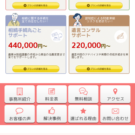
相続に関する手続を
認知症による財産凍結
全てお任せしたい！
リスクを防ぎたい！
相続手続丸ごと
遺言コンサル
サポート
サポート
440,000
220,000
円〜
円〜
遺産分割協議書の作成から預金の名義変更まで
遺言内容のアドバイスや実際の作成手続きを実
全てをサポートします。
施します。