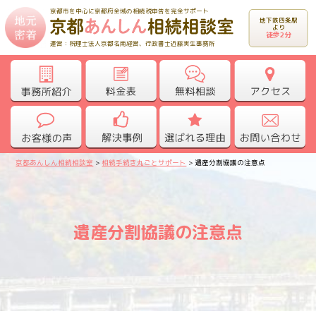
京都市を中心に京都府全域の相続税申告を完全サポート
地下鉄四条駅
より
徒歩2分
運営：税理士法人京都名南経営、行政書士近藤実生事務所
京都あんしん相続相談室
>
相続手続き丸ごとサポート
>
遺産分割協議の注意点
遺産分割協議の注意点