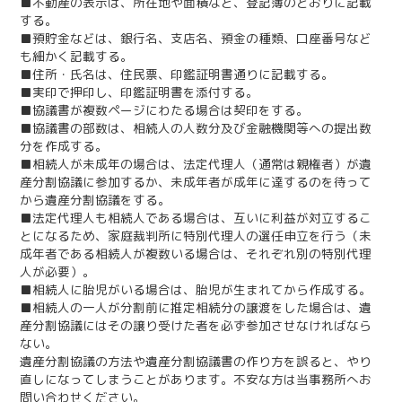
■不動産の表示は、所在地や面積など、登記簿のとおりに記載
する。
■預貯金などは、銀行名、支店名、預金の種類、口座番号など
も細かく記載する。
■住所・氏名は、住民票、印鑑証明書通りに記載する。
■実印で押印し、印鑑証明書を添付する。
■協議書が複数ページにわたる場合は契印をする。
■協議書の部数は、相続人の人数分及び金融機関等への提出数
分を作成する。
■相続人が未成年の場合は、法定代理人（通常は親権者）が遺
産分割協議に参加するか、未成年者が成年に達するのを待って
から遺産分割協議をする。
■法定代理人も相続人である場合は、互いに利益が対立するこ
とになるため、家庭裁判所に特別代理人の選任申立を行う（未
成年者である相続人が複数いる場合は、それぞれ別の特別代理
人が必要）。
■相続人に胎児がいる場合は、胎児が生まれてから作成する。
■相続人の一人が分割前に推定相続分の譲渡をした場合は、遺
産分割協議にはその譲り受けた者を必ず参加させなければなら
ない。
遺産分割協議の方法や遺産分割協議書の作り方を誤ると、やり
直しになってしまうことがあります。不安な方は当事務所へお
問い合わせください。