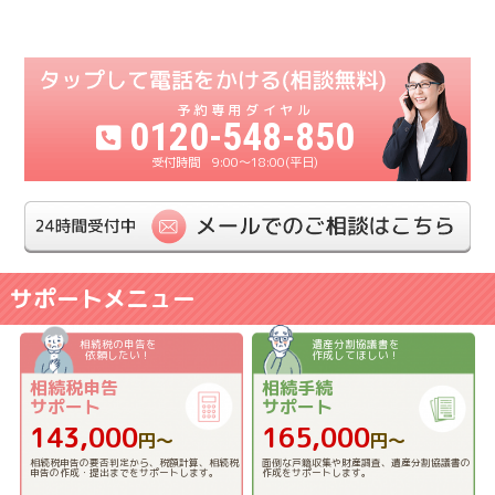
0120-548-850
9:00〜18:00(平日)
サポートメニュー
相続税の申告を
遺産分割協議書を
依頼したい！
作成してほしい！
相続税申告
相続手続
サポート
サポート
143,000
165,000
円〜
円〜
相続税申告の要否判定から、税額計算、相続税
面倒な戸籍収集や財産調査、遺産分割協議書の
申告の作成・提出までをサポートします。
作成をサポートします。