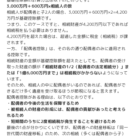
3,000万円＋600万円×相続人の数
相続人が配偶者と子2人の場合、3,000万円＋600万円×2=4,200
万円が基礎控除額です。
つまり、このケースですと、相続財産が4,200万円以下であれば
相続税を払う必要はありません。
4,200万円を超えた場合は、超過した金額に税金（相続税）が課
されます。
一方、「配偶者控除」は、その名の通り配偶者のみに適用され
る控除です。
相続財産の金額が基礎控除額を超えたとしても、配偶者の受け
取った財産の額が
「相続財産の1/2（配偶者の法定相続分）」ま
たは「1億6,000万円まで」は相続税がかからない
ようになって
います。
そのため、相続人の中に配偶者がいるのであれば、配偶者がで
きるだけ多く遺産を受け取るほうが節税になると言えます。
配偶者控除がある理由は、以下のとおりです。
・配偶者の今後の生活を保障するため
・被相続人の財産の形成には、配偶者の貢献があったと考えら
れるため
・短期間のうちに2度相続税が発生することを避けるため
最後の1点が分かりにくいですが、配偶者への財産移転は「同一
世代間の財産移転」のため、次の相続（多くは配偶者から子）