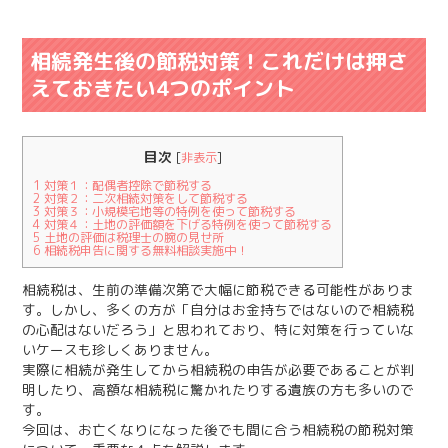
相続発生後の節税対策！これだけは押さ
えておきたい4つのポイント
目次
[
非表示
]
1
対策１：配偶者控除で節税する
2
対策２：二次相続対策をして節税する
3
対策３：小規模宅地等の特例を使って節税する
4
対策４：土地の評価額を下げる特例を使って節税する
5
土地の評価は税理士の腕の見せ所
6
相続税申告に関する無料相談実施中！
相続税は、生前の準備次第で大幅に節税できる可能性がありま
す。しかし、多くの方が「自分はお金持ちではないので相続税
の心配はないだろう」と思われており、特に対策を行っていな
いケースも珍しくありません。
実際に相続が発生してから相続税の申告が必要であることが判
明したり、高額な相続税に驚かれたりする遺族の方も多いので
す。
今回は、お亡くなりになった後でも間に合う相続税の節税対策