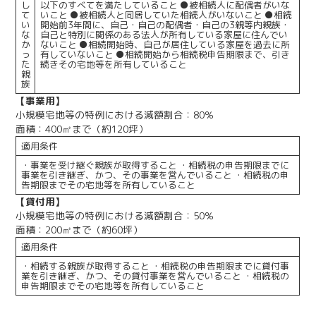
し
以下のすべてを満たしていること ●被相続人に配偶者がいな
て
いこと ●被相続人と同居していた相続人がいないこと ●相続
い
開始前3年間に、自己・自己の配偶者・自己の3親等内親族・
な
自己と特別に関係のある法人が所有している家屋に住んでい
か
ないこと ●相続開始時、自己が居住している家屋を過去に所
っ
有していないこと ●相続開始から相続税申告期限まで、引き
た
続きその宅地等を所有していること
親
族
【事業用】
小規模宅地等の特例における減額割合：80％
面積：400㎡まで（約120坪）
適用条件
・事業を受け継ぐ親族が取得すること ・相続税の申告期限までに
事業を引き継ぎ、かつ、その事業を営んでいること ・相続税の申
告期限までその宅地等を所有していること
【貸付用】
小規模宅地等の特例における減額割合：50％
面積：200㎡まで（約60坪）
適用条件
・相続する親族が取得すること ・相続税の申告期限までに貸付事
業を引き継ぎ、かつ、その貸付事業を営んでいること ・相続税の
申告期限までその宅地等を所有していること