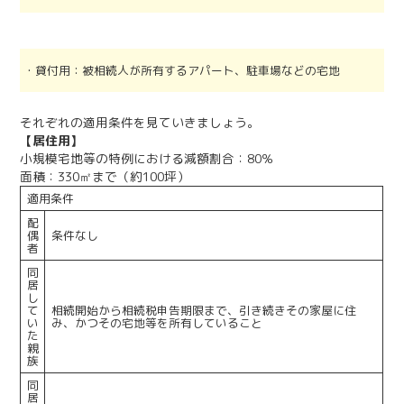
・貸付用：被相続人が所有するアパート、駐車場などの宅地
それぞれの適用条件を見ていきましょう。
【居住用】
小規模宅地等の特例における減額割合：80％
面積：330㎡まで（約100坪）
適用条件
配
偶
条件なし
者
同
居
し
て
相続開始から相続税申告期限まで、引き続きその家屋に住
い
み、かつその宅地等を所有していること
た
親
族
同
居