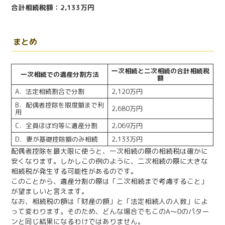
合計相続税額：2,133万円
まとめ
一次相続と二次相続の合計相続税
一次相続での遺産分割方法
額
A．法定相続割合で分割
2,120万円
B．配偶者控除を限度額まで利
2,680万円
用
C．全員ほぼ均等に遺産分割
2,069万円
D．妻が基礎控除額のみ相続
2,133万円
配偶者控除を最大限に使うと、一次相続の際の相続税は確かに
安くなります。しかしこの例のように、二次相続の際に大きな
相続税が発生する可能性があるのです。
このことから、遺産分割の際は「二次相続まで考慮すること」
が望ましいと言えます。
なお、相続税の額は「財産の額」と「法定相続人の人数」によ
って変わります。そのため、どんな場合でもこのA～Dのパター
ンと同じ結果になるわけではありません。