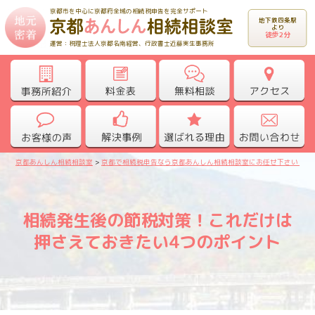
京都市を中心に京都府全域の相続税申告を完全サポート
地下鉄四条駅
より
徒歩2分
運営：税理士法人京都名南経営、行政書士近藤実生事務所
京都あんしん相続相談室
>
京都で相続税申告なら京都あんしん相続相談室にお任せ下さい！
>
相続発生後の節税対策！これだけは
押さえておきたい4つのポイント