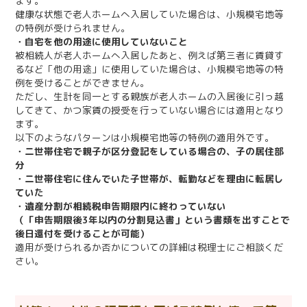
ます。
健康な状態で老人ホームへ入居していた場合は、小規模宅地等
の特例が受けられません。
・自宅を他の用途に使用していないこと
被相続人が老人ホームへ入居したあと、例えば第三者に賃貸す
るなど「他の用途」に使用していた場合は、小規模宅地等の特
例を受けることができません。
ただし、生計を同一とする親族が老人ホームの入居後に引っ越
してきて、かつ家賃の授受を行っていない場合には適用となり
ます。
以下のようなパターンは小規模宅地等の特例の適用外です。
・二世帯住宅で親子が区分登記をしている場合の、子の居住部
分
・二世帯住宅に住んでいた子世帯が、転勤などを理由に転居し
ていた
・遺産分割が相続税申告期限内に終わっていない
（「申告期限後3年以内の分割見込書」という書類を出すことで
後日還付を受けることが可能）
適用が受けられるか否かについての詳細は税理士にご相談くだ
さい。